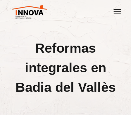
Saltar
al
contenido
Reformas
integrales en
Badia del Vallès